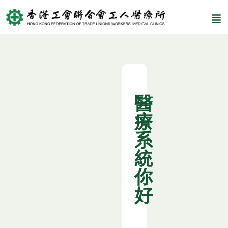
醫
療
系
統
你
好