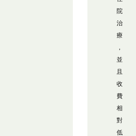
院
治
療
，
並
且
收
費
相
對
低