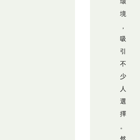
環
境
，
吸
引
不
少
人
選
擇
。
然