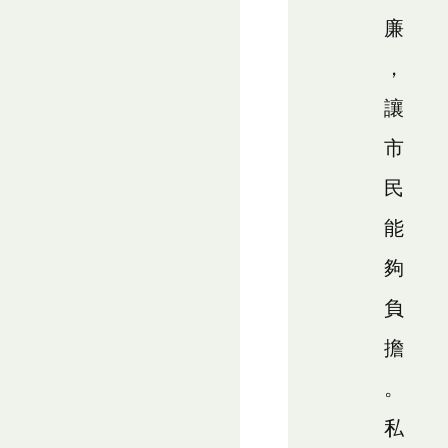
廉
，
讓
市
民
能
夠
負
擔
。
私