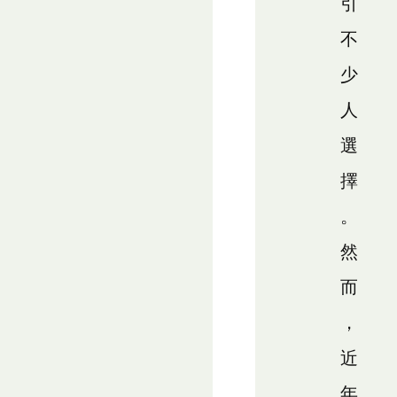
引
不
少
人
選
擇
。
然
而
，
近
年