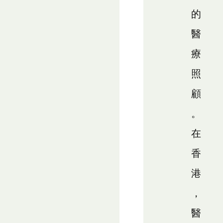
的
醫
療
照
顧
。
在
香
港
，
醫