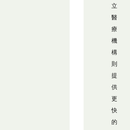
立
醫
療
機
構
則
提
供
更
快
的