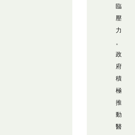
臨
壓
力
。
政
府
積
極
推
動
醫