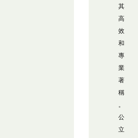
其
高
效
和
專
業
著
稱
。
公
立