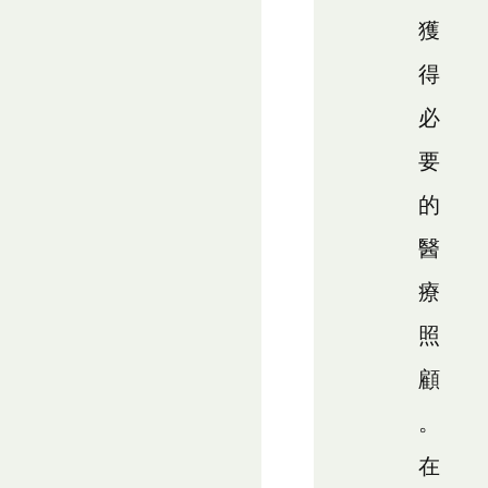
獲
得
必
要
的
醫
療
照
顧
。
在