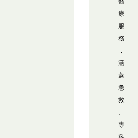
醫
療
服
務
，
涵
蓋
急
救
、
專
科