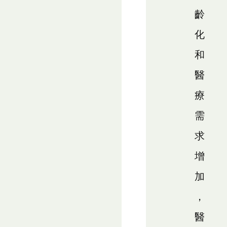
齡
化
和
醫
療
需
求
增
加
，
醫