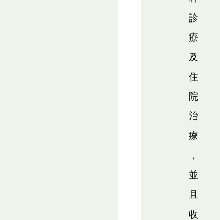
診
療
及
住
院
治
療
，
並
且
收