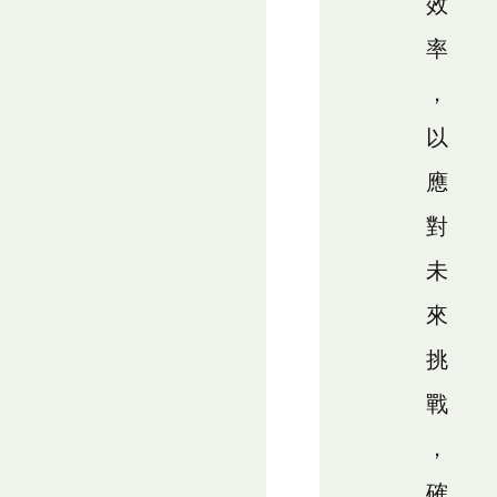
效
率
，
以
應
對
未
來
挑
戰
，
確