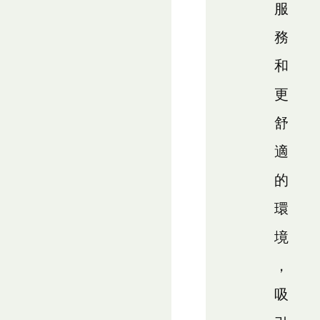
服
務
和
更
舒
適
的
環
境
，
吸