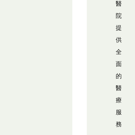
醫
院
提
供
全
面
的
醫
療
服
務