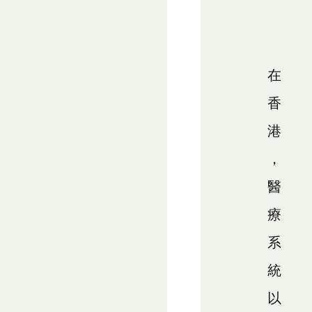
在
香
港
，
醫
療
系
統
以