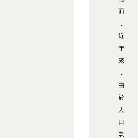
而
，
近
年
來
，
由
於
人
口
老