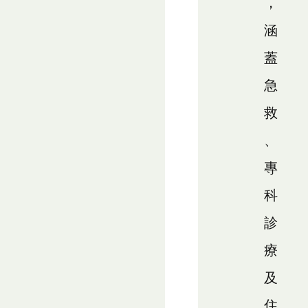
，
涵
蓋
急
救
、
專
科
診
療
及
住