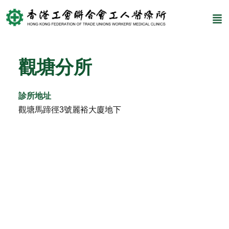
觀塘分所​
診所地址
觀塘馬蹄徑3號麗裕大廈地下