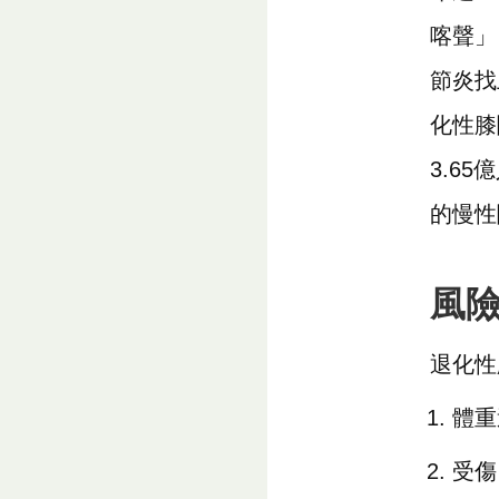
喀聲」
節炎找
化性膝
3.6
的慢性
風
退化性
體重
受傷