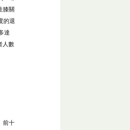
性膝關
度的退
多達
者人數
、前十