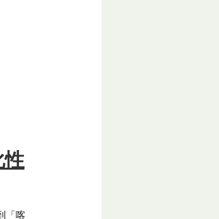
化性
到「喀