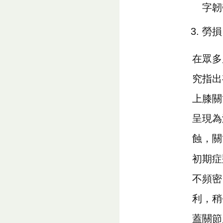
字韌
勞損
在眾多
究指出
上膝關
呈現為
蝕，關
初期症
不頻密
利，稍
蓋關節