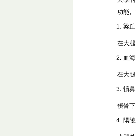
功能。
梁丘
在大腿
血海
在大腿
犢鼻
髕骨下
陽陵