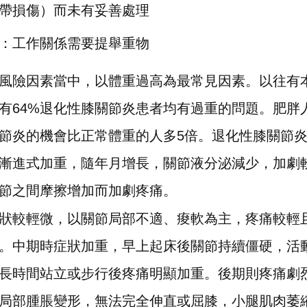
帶損傷）而未有妥善處理
：工作關係需要提舉重物
風險因素當中，以體重過高為最常見因素。以往有
有64%退化性膝關節炎患者均有過重的問題。肥胖
節炎的機會比正常體重的人多5倍。退化性膝關節
漸進式加重，隨年月增長，關節液分泌減少，加劇
節之間摩擦增加而加劇疼痛。
狀較輕微，以關節局部不適、痠軟為主，疼痛較輕
。中期時症狀加重，早上起床後關節持續僵硬，活
長時間站立或步行後疼痛明顯加重。後期則疼痛劇
局部腫脹變形，無法完全伸直或屈膝，小腿肌肉萎