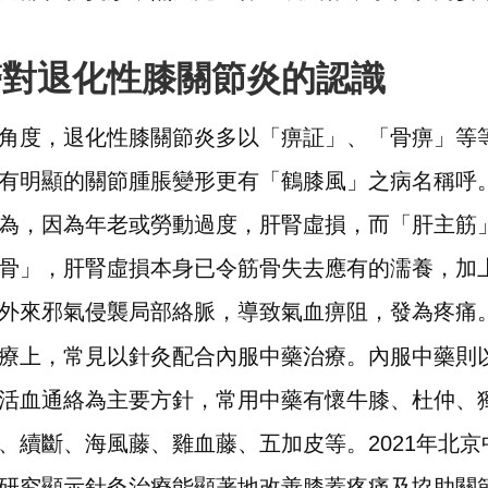
醫對退化性膝關節炎的認識
角度，退化性膝關節炎多以「痹証」、「骨痹」等
有明顯的關節腫脹變形更有「鶴膝風」之病名稱呼
為，因為年老或勞動過度，肝腎虛損，而「肝主筋
骨」，肝腎虛損本身已令筋骨失去應有的濡養，加
外來邪氣侵襲局部絡脈，導致氣血痹阻，發為疼痛
療上，常見以針灸配合內服中藥治療。內服中藥則
活血通絡為主要方針，常用中藥有懷牛膝、杜仲、
、續斷、海風藤、雞血藤、五加皮等。2021年北京
研究顯示針灸治療能顯著地改善膝蓋疼痛及協助關