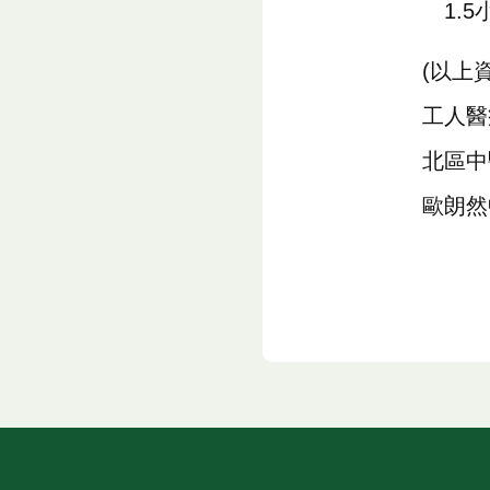
1.
(以上
工人醫
北區中
歐朗然