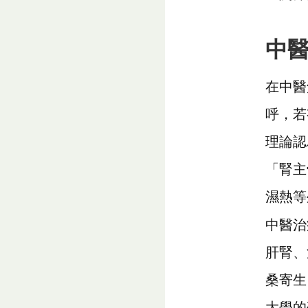
中
在中醫
呼，若
理論認
「腎主
濕熱等
中醫治
肝腎、
桑寄生
大學的