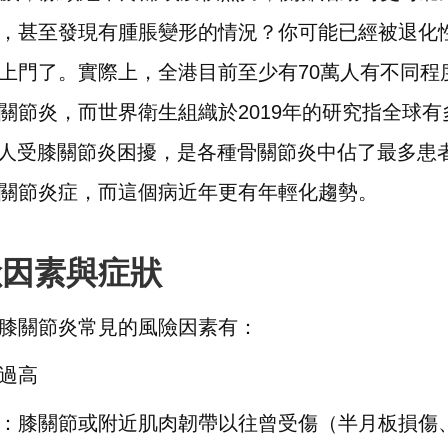
，甚至發現有腫脹變形的情況？你可能已經被退化
上門了。實際上，全港目前至少有70萬人有不同程
關節炎，而世界衛生組織於2019年的研究指全球有
5億人受膝關節炎困擾，是各種骨關節炎中佔了最多患
關節炎症，而這個病近年更有年輕化趨勢。
險因素與症狀
膝關節炎常見的風險因素有：
過高
：膝關節或附近肌肉韌帶以往曾受傷（半月板損傷