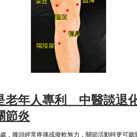
是老年人專利 中醫談退
關節炎
0歲，膝頭經常疼痛或痠軟無力，關節活動時更可聽