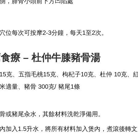
側，腓骨小頭前下方凹陷處
位每次可按摩2-3分鐘，每天1至2次。
食療 – 杜仲牛膝豬骨湯
15克、五指毛桃15克、枸杞子10克、杜仲 10克、紅棗
米適量、豬骨 300克/ 豬尾1條
骨或豬尾汆水，其餘材料洗乾淨備用。
內加入1.5升水，將所有材料加入煲內，煮滾後轉