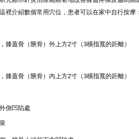
這裡介紹數個常用穴位，患者可以在家中自行按摩
，膝蓋骨（髕骨）外上方2寸（3橫指寬的距離）
，膝蓋骨（髕骨）內上方2寸（3橫指寬的距離）
外側凹陷處
泉