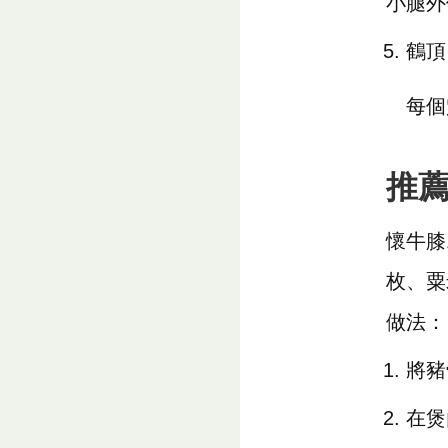
小腿外
鶴頂
每個穴
推薦
懷牛膝
枚、粟
做法：
將豬
在煲