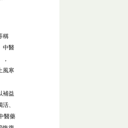
等稱
。中醫
」，
上風寒
。
以補益
獨活、
中醫藥
節恢復