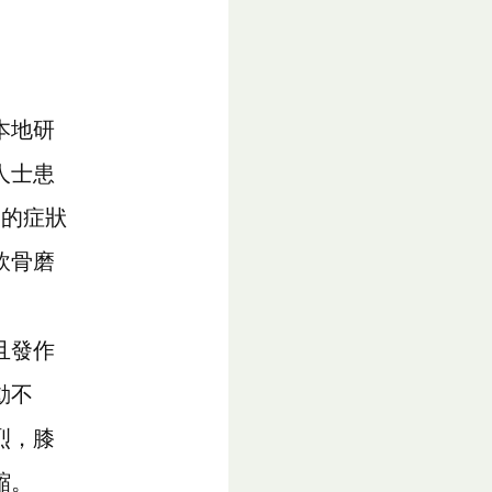
本地研
人士患
炎的症狀
軟骨磨
且發作
動不
烈，膝
縮。