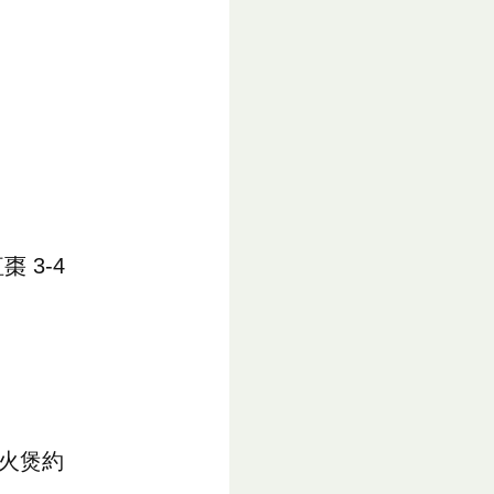
 3-4
文火煲約