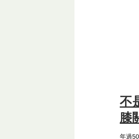
不
膝
年過5