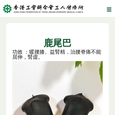
鹿尾巴
功效 ：暖腰膝、益腎精，治腰脊痛不能
屈伸，腎虛。