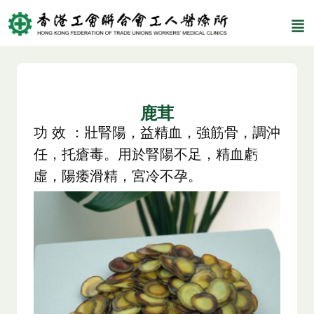
鹿茸
功 效 ：壯腎陽，益精血，強筋骨，調沖
任，托瘡毒。用於腎陽不足，精血虧
虛，陽痿滑精，宮冷不孕。