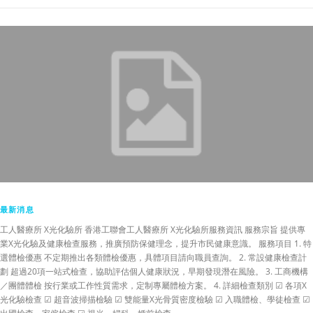
最新消息
工人醫療所 X光化驗所 香港工聯會工人醫療所 X光化驗所服務資訊 服務宗旨 提供專
業X光化驗及健康檢查服務，推廣預防保健理念，提升市民健康意識。 服務項目 1. 特
選體檢優惠 不定期推出各類體檢優惠，具體項目請向職員查詢。 2. 常設健康檢查計
劃 超過20項一站式檢查，協助評估個人健康狀況，早期發現潛在風險。 3. 工商機構
／團體體檢 按行業或工作性質需求，定制專屬體檢方案。 4. 詳細檢查類別 ☑ 各項X
光化驗檢查 ☑ 超音波掃描檢驗 ☑ 雙能量X光骨質密度檢驗 ☑ 入職體檢、學徒檢查 ☑