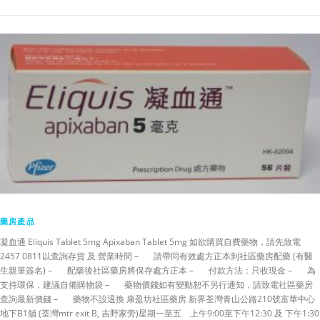
藥房產品
凝血通 Eliquis Tablet 5mg Apixaban Tablet 5mg 如欲購買自費藥物，請先致電
2457 0811以查詢存貨 及 營業時間 – 請帶同有效處方正本到社區藥房配藥 (有醫
生親筆簽名) – 配藥後社區藥房將保存處方正本 – 付款方法：只收現金 – 為
支持環保，建議自備購物袋 – 藥物價錢如有變動恕不另行通知，請致電社區藥房
查詢最新價錢 – 藥物不設退換 康盈坊社區藥房 新界荃灣青山公路210號富華中心
地下B1舖 (荃灣mtr exit B, 吉野家旁)星期一至五 上午9:00至下午12:30 及 下午1:30