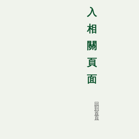
入
相
關
頁
面
回
到
首
頁