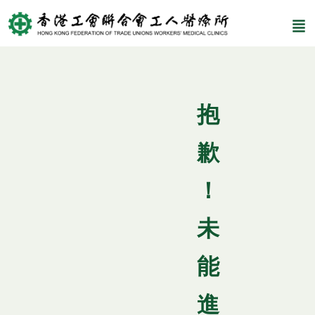
抱
歉
！
未
能
進