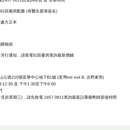
457 0811以查詢存貨 及 營業時間
到社區藥房配藥 (有醫生親筆簽名)
存處方正本
備購物袋
不另行通知，請致電社區藥房查詢最新價錢
210號富華中心地下B1舖 (荃灣mtr exit B, 吉野家旁)
:30 及 下午1:30至下午6:00
門
見於星期三)，請先致電 2457 0811查詢最新註冊藥劑師當值時間