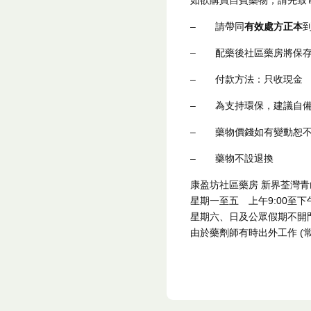
如欲購買自費藥物，請先致電2
–
請帶同
有效處方正本
–
配藥後社區藥房將保
–
付款方法：只收現金
–
為支持環保，建議自
–
藥物價錢如有變動恕
– 藥物不設退換
康盈坊社區藥房 新界荃灣青山公路
星期一至五 上午9:00至下午12
星期六、日及公眾假期不開
由於藥劑師有時出外工作 (常