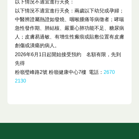
以下情況不適宜進行天灸：
以下情況不適宜進行天灸：兩歲以下幼兒或孕婦；
中醫辨證屬熱證如發燒、咽喉腫痛等病徵者；哮喘
急性發作期、肺結核、嚴重心肺功能不足、糖尿病
人；皮膚易過敏、有增生性瘢痕或貼敷位置有皮膚
創傷或潰瘍的病人。
2026年6月1日起開始接受預約 名額有限，先到
先得
粉嶺璧峰路2號 粉嶺健康中心7樓 電話：
2670
2130