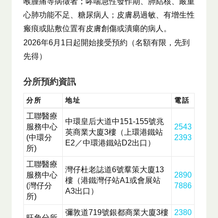
喉腫痛等病徵者；哮喘急性發作期、肺結核、嚴重
心肺功能不足、糖尿病人；皮膚易過敏、有增生性
瘢痕或貼敷位置有皮膚創傷或潰瘍的病人。
2026年6月1日起開始接受預約（名額有限，先到
先得）
分所預約資訊
分所
地址
電話
工聯醫療
中環皇后大道中151-155號兆
服務中心
2543
英商業大廈3樓（上環港鐵站
(中環分
2393
E2／中環港鐵站D2出口）
所)
工聯醫療
灣仔杜老誌道6號羣策大廈13
服務中心
2890
樓（港鐵灣仔站A1或會展站
(灣仔分
7886
A3出口）
所)
彌敦道719號銀都商業大廈3樓
2380
旺角分所