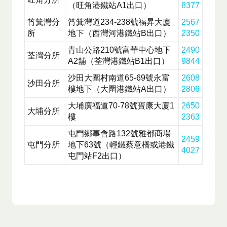
（旺角港鐵站A1出口）
8377
筲箕灣分
筲箕灣道234-238號福昇大廈
2567
所
地下（西灣河港鐵站B出口）
2350
青山公路210號富華中心地下
2490
荃灣分所
A2舖（荃灣港鐵站B1出口）
9844
沙田大圍村南道65-69號永富
2608
沙田分所
樓地下（大圍港鐵站A出口）
2806
大埔廣福道70-78號寶康大廈1
2650
大埔分所
樓
2363
屯門鄉事會路132號雅都商場
2459
屯門分所
地下63號（輕鐵蔡意橋或港鐵
4027
屯門站F2出口）