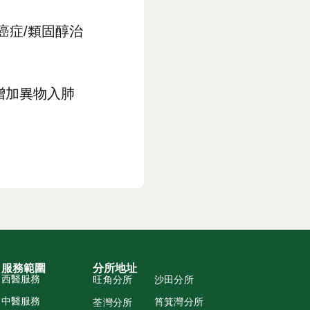
癌症/類固醇治
增加異物入肺
服務範圍
分所地址
西醫服務
旺角分所
沙田分所
中醫服務
筲箕灣分所
荃灣分所