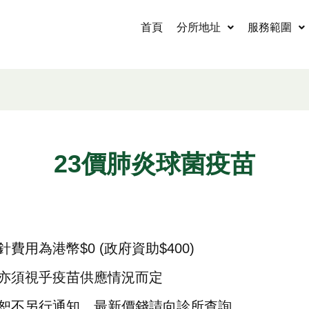
首頁
分所地址
服務範圍
23價肺炎球菌疫苗
3
費用為港幣$0 (政府資助$400)
亦須視乎疫苗供應情況而定
恕不另行通知，最新價錢請向診所查詢。