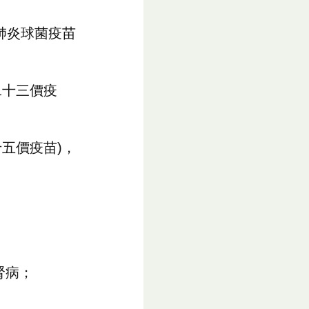
肺炎球菌疫苗
二十三價疫
五價疫苗)，
腎病；